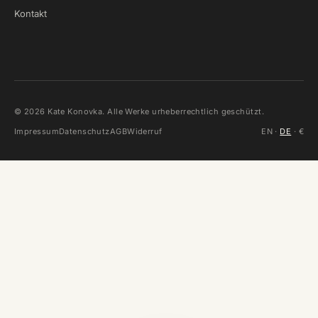
Kontakt
©
2026
Kate Konovka. Alle Werke urheberrechtlich geschützt.
Impressum
Datenschutz
AGB
Widerruf
EN
·
DE
· €