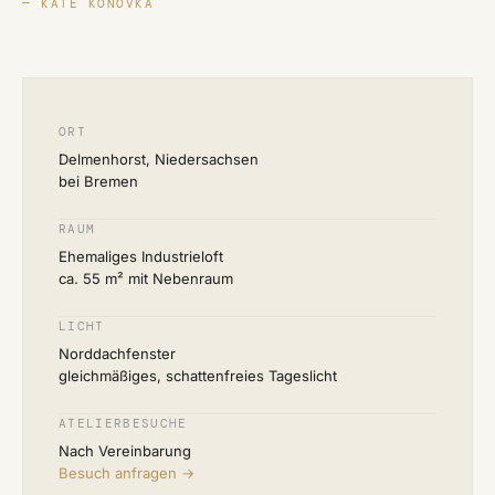
KATE KONOVKA
ORT
Delmenhorst, Niedersachsen
bei Bremen
RAUM
Ehemaliges Industrieloft
ca. 55 m² mit Nebenraum
LICHT
Norddachfenster
gleichmäßiges, schattenfreies Tageslicht
ATELIERBESUCHE
Nach Vereinbarung
Besuch anfragen →